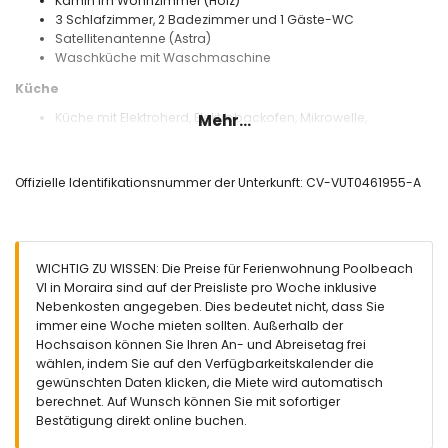
Kamin im Wohnzimmer (Holz)
3 Schlafzimmer, 2 Badezimmer und 1 Gäste-WC
Satellitenantenne (Astra)
Waschküche mit Waschmaschine
Küche
Küche mit Elektroherd, Elektrobackofen, Mikrowelle,
Mehr...
Geschirrspüler, Kühl-Gefrierkombination, Kaffeemaschine,
Wasserkocher, Mixer, Toaster und Saftpresse
Offizielle Identifikationsnummer der Unterkunft: CV-VUT0461955-A
Schlafzimmer und Badezimmer
Klimatisiertes Schlafzimmer mit 2 Einzelbetten und en-suite
Badezimmer
2 klimatisierte Schlafzimmer, jedes mit 2 Einzelbetten
WICHTIG ZU WISSEN: Die Preise für Ferienwohnung Poolbeach
En-suite Badezimmer mit Einzelwaschbecken, Dusche und
VI in Moraira sind auf der Preisliste pro Woche inklusive
WC
Nebenkosten angegeben. Dies bedeutet nicht, dass Sie
Badezimmer mit Einzelwaschbecken,
immer eine Woche mieten sollten. Außerhalb der
Badewannen-/Duschkombination, Bidet und WC
Hochsaison können Sie Ihren An- und Abreisetag frei
Außenbereich der Wohnung
wählen, indem Sie auf den Verfügbarkeitskalender die
gewünschten Daten klicken, die Miete wird automatisch
Eingezäuntes Grundstück
berechnet. Auf Wunsch können Sie mit sofortiger
Gemeinschaftspool von 15m x 6m und 2m Tiefe
Bestätigung direkt online buchen.
Gemeinschaftsgarten mit Rasen und Bäumen
2 überdachte Terrassen