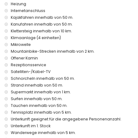
Die Unterkunft ist sehr gut geeignet für Familien mit Kindern
Heizung
Internetanschluss
Einrichtungen und Dienstleistungen im Mietpreis der
Kajakfahren innerhalb von 50 m.
Wohnung enthalten
Kanufahren innerhalb von 50 m.
Internet (WLAN)
Klettersteig innerhalb von 10 km.
Bügeleisen und Bügelbrett
Klimaanlage (4 einheiten)
Bettwäsche und Handtücher
Mikrowelle
Empfangsservice und 24-Stunden-Notdienst
Zentralheizung und Klimaanlage
Mountainbike-Strecken innerhalb von 2 km.
Offener Kamin
Einrichtungen und Dienstleistungen gegen Aufpreis
Rezeptionsservice
Flughafentransfer
Satelliten-/Kabel-TV
Kinderbett/-gitterbett (auf Anfrage)
Schnorcheln innerhalb von 50 m.
Unterhaltung und Freizeitaktivitäten für Ihren Urlaub in
Strand innerhalb von 50 m.
Moraira, Costa Blanca
Supermarkt innerhalb von 1 km.
Surfen innerhalb von 50 m.
Diskothek und Bar (innerhalb von 500 Metern vom Haus)
Tauchen innerhalb von 50 m.
Promenade (El Portet) (innerhalb von 5 Kilometern vom
Haus)
Tennisplatz innerhalb von 5 km.
Unterkunft geeignet für die angegebene Personenanzahl.
Sehenswürdigkeiten und Kultur in Moraira, Costa Blanca
Unterkunft im 1. Stock
Kirche (Pfarrkirche Santa Catalina), Burg (Burg Moraira),
Wanderwege innerhalb von 5 km.
Ruine (Burg Moraira), Denkmal (Wachturm von Cap d'Or)