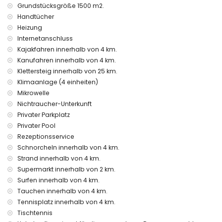
Einrichtungen und Dienstleistungen, die im Mietpreis der
Grundstücksgröße 1500 m2.
Villa enthalten sind
Handtücher
Internet (Glasfaser)
Heizung
Bügeleisen und Bügelbrett
Internetanschluss
Bettwäsche und Handtücher
Kajakfahren innerhalb von 4 km.
Rezeption und 24-Stunden-Notfallservice
Kanufahren innerhalb von 4 km.
Tischtennis
Klettersteig innerhalb von 25 km.
Luftheizung und Klimaanlage
Klimaanlage (4 einheiten)
Einrichtungen und Dienstleistungen gegen Aufpreis
Mikrowelle
Poolheizung
Nichtraucher-Unterkunft
Zusatzbett und Kinderbett (auf Anfrage)
Privater Parkplatz
Privater Pool
Unterhaltungs- und Freizeitaktivitäten für Ihren Urlaub in
Rezeptionsservice
Moraira, Costa Blanca
Schnorcheln innerhalb von 4 km.
Bar (innerhalb von 1000 Metern vom Haus)
Strand innerhalb von 4 km.
Nachtclub und Promenade (Paseo Senillar) (innerhalb von
Supermarkt innerhalb von 2 km.
5 Kilometern vom Haus)
Surfen innerhalb von 4 km.
Sehenswürdigkeiten und Kultur in Moraira, Costa Blanca
Tauchen innerhalb von 4 km.
Museum (Moraira), Kirche (Unsere Liebe Frau der
Tennisplatz innerhalb von 4 km.
Verlassenen), Schloss (Moraira-Teulada Schloss), Denkmal
Tischtennis
(Skulptur "Mann, der aufs Meer schaut" von Toni Mari),