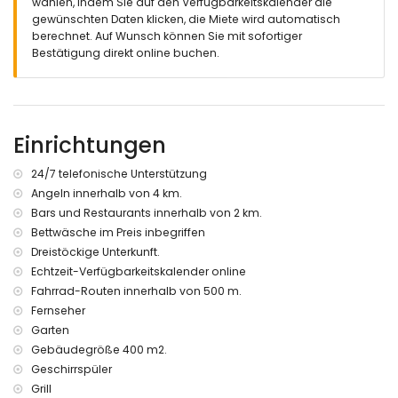
wählen, indem Sie auf den Verfügbarkeitskalender die
Außenküche und Grill
gewünschten Daten klicken, die Miete wird automatisch
Außendusche
berechnet. Auf Wunsch können Sie mit sofortiger
Außensitzbereich und Essbereich im Freien
Bestätigung direkt online buchen.
3 private Parkplätze
Weitere Informationen
Nächster Ort: Moraira (innerhalb von 4 Kilometern von der
Einrichtungen
Villa)
Nächstes Ufer oder Küste: Mittelmeer (innerhalb von 4
Kilometern von der Villa)
24/7 telefonische Unterstützung
Nächster Strand: L'Ampolla Strand (innerhalb von 4
Angeln innerhalb von 4 km.
Kilometern von der Villa)
Bars und Restaurants innerhalb von 2 km.
Nächster Hafen: Hafen von Moraira (innerhalb von 4
Bettwäsche im Preis inbegriffen
Kilometern von der Villa)
Dreistöckige Unterkunft.
Nächster Park: Marjal del Senillar (innerhalb von 4
Echtzeit-Verfügbarkeitskalender online
Kilometern von der Villa)
Nächster Flughafen: Alicante (innerhalb von 100 Kilometern
Fahrrad-Routen innerhalb von 500 m.
von der Villa)
Fernseher
Zweitnächster Flughafen: Valencia (> 100 Kilometer)
Garten
Rauchen nicht erlaubt
Gebäudegröße 400 m2.
Haustiere sind nicht erlaubt
Geschirrspüler
Die Unterkunft ist sehr geeignet für Familien mit Kindern
Grill