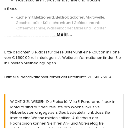
Waschküche mit Waschmaschine und Trockner
Küche
Küche mit Elektroherd, Elektrobackofen, Mikrowelle,
Geschirrspüler, Kühlschrank und Gefrierschrank,
Kaffeemaschine, Wasserkocher, Mixer und Toaster
Mehr...
Schlafzimmer und Badezimmer
Schlafzimmer mit Klimaanlage, Doppelbett, Fernseher,
Ventilator und en-suite Badezimmer
Bitte beachten Sie, dass für diese Unterkunft eine Kaution in Höhe
Schlafzimmer mit Klimaanlage, Doppelbett, Fernseher und
von € 1.500,00 zu hinterlegen ist. Weitere Informationen finden Sie
Ventilator
in unseren Mietbedingungen.
en-suite Badezimmer mit Doppelwaschbecken, Dusche und
Toilette
Offizielle Identifikationsnummer der Unterkunft: VT-508256-A
Badezimmer mit Doppelwaschbecken, Badewanne, Dusche
und Toilette
Außenbereich der Villa
großes und eingezäuntes Grundstück
WICHTIG ZU WISSEN: Die Preise für Villa El Panorama 4 pax in
beheizter privater Pool mit den Maßen 12m x 5m und 2m
Moraira sind auf der Preisliste pro Woche inklusive
Tiefe
Nebenkosten angegeben. Dies bedeutet nicht, dass Sie
Garten mit Kies, Bäumen und Gartenmöbeln mit
immer eine Woche mieten sollten. Außerhalb der
Sonnenliegen
Hochsaison können Sie Ihren An- und Abreisetag frei
3 Terrassen