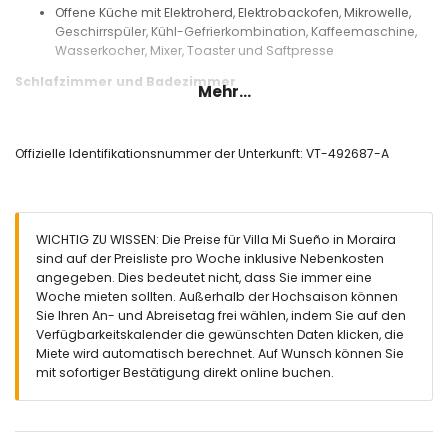
Offene Küche mit Elektroherd, Elektrobackofen, Mikrowelle,
Geschirrspüler, Kühl-Gefrierkombination, Kaffeemaschine,
Wasserkocher, Mixer, Toaster und Saftpresse
Schlafzimmer und Badezimmer
Mehr...
Schlafzimmer mit Etagenbett (Maße 200 x 90 cm)
Schlafzimmer mit Klimaanlage, Doppelbett, Fernseher und
En-suite-Badezimmer
Offizielle Identifikationsnummer der Unterkunft: VT-492687-A
Schlafzimmer mit Klimaanlage und Queensize-Bett (Maße
200 x 160 cm)
En-suite-Badezimmer mit Einzelwaschbecken, Dusche, WC
und Haartrockner
WICHTIG ZU WISSEN: Die Preise für Villa Mi Sueño in Moraira
Badezimmer mit Einzelwaschbecken, Dusche, WC und
sind auf der Preisliste pro Woche inklusive Nebenkosten
Haartrockner
angegeben. Dies bedeutet nicht, dass Sie immer eine
Außenbereich der Villa
Woche mieten sollten. Außerhalb der Hochsaison können
Sie Ihren An- und Abreisetag frei wählen, indem Sie auf den
Eingezäuntes Grundstück
Verfügbarkeitskalender die gewünschten Daten klicken, die
Privater Pool, Maße 6m x 4m und 1,7m tief
Miete wird automatisch berechnet. Auf Wunsch können Sie
Garten mit Kies, Bäumen und Gartenmöbeln mit
mit sofortiger Bestätigung direkt online buchen.
Sonnenliegen
2 Terrassen
Grill
Sitzecke und Essbereich im Freien