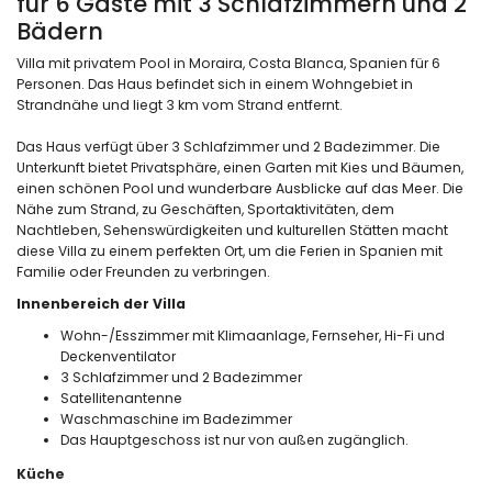
für 6 Gäste mit 3 Schlafzimmern und 2
Bädern
Villa mit privatem Pool in Moraira, Costa Blanca, Spanien für 6
Personen. Das Haus befindet sich in einem Wohngebiet in
Strandnähe und liegt 3 km vom Strand entfernt.
Das Haus verfügt über 3 Schlafzimmer und 2 Badezimmer. Die
Unterkunft bietet Privatsphäre, einen Garten mit Kies und Bäumen,
einen schönen Pool und wunderbare Ausblicke auf das Meer. Die
Nähe zum Strand, zu Geschäften, Sportaktivitäten, dem
Nachtleben, Sehenswürdigkeiten und kulturellen Stätten macht
diese Villa zu einem perfekten Ort, um die Ferien in Spanien mit
Familie oder Freunden zu verbringen.
Innenbereich der Villa
Wohn-/Esszimmer mit Klimaanlage, Fernseher, Hi-Fi und
Deckenventilator
3 Schlafzimmer und 2 Badezimmer
Satellitenantenne
Waschmaschine im Badezimmer
Das Hauptgeschoss ist nur von außen zugänglich.
Küche