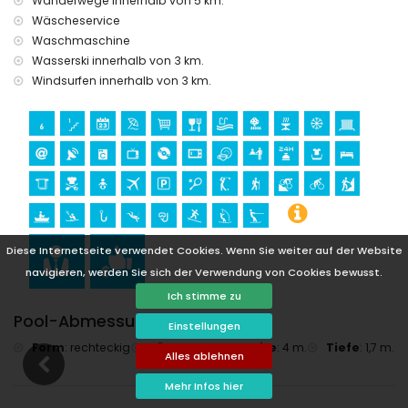
Wanderwege innerhalb von 5 km.
Wäscheservice
Waschmaschine
Wasserski innerhalb von 3 km.
Windsurfen innerhalb von 3 km.
Diese Internetseite verwendet Cookies. Wenn Sie weiter auf der Website
navigieren, werden Sie sich der Verwendung von Cookies bewusst.
Ich stimme zu
Pool-Abmessungen
Einstellungen
Form
:
rechteckig
Länge
:
6 m.
Breite
:
4 m.
Tiefe
:
1,7 m.
Alles ablehnen
Mehr Infos hier