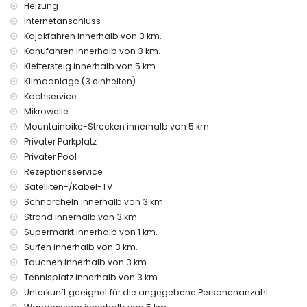
Heizung
Einrichtungen und Serviceleistungen gegen Aufpreis
Internetanschluss
Flughafenservice
Kajakfahren innerhalb von 3 km.
Kochservice, Wäscheservice und Babysitterservice
Kanufahren innerhalb von 3 km.
Zustellbett und Kinderbetten (auf Anfrage)
Klettersteig innerhalb von 5 km.
Unterhaltung und Freizeitaktivitäten für Ihren Urlaub in
Klimaanlage (3 einheiten)
Moraira, Costa Blanca
Kochservice
Bar (innerhalb 1000 Meter vom Haus)
Mikrowelle
Diskothek und Promenade (innerhalb 5 Kilometer vom Haus)
Mountainbike-Strecken innerhalb von 5 km.
Privater Parkplatz
Sehenswürdigkeiten und Kultur in Moraira, Costa Blanca
Privater Pool
Kirche, Burg und Ruinen (innerhalb 5 Kilometer von der
Rezeptionsservice
Unterkunft)
Satelliten-/Kabel-TV
Museum (innerhalb 25 Kilometer von der Unterkunft)
Schnorcheln innerhalb von 3 km.
Sportaktivitäten
Strand innerhalb von 3 km.
Supermarkt innerhalb von 1 km.
Tennis, Golf, Wandern, Mountainbiking, Radfahren, Klettern,
Kanufahren, Kajakfahren, Angeln, Tauchen, Schnorcheln,
Surfen innerhalb von 3 km.
Surfen, Windsurfen und Wasserski (innerhalb 5 Kilometer von
Tauchen innerhalb von 3 km.
der Villa)
Tennisplatz innerhalb von 3 km.
Reiten (innerhalb 10 Kilometer von der Villa)
Unterkunft geeignet für die angegebene Personenanzahl.