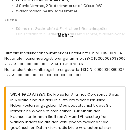
Kamin im Wohnzimmer (Holz)
3 Schlafzimmer, 2 Badezimmer und 1 Gäste-WC
Waschmaschine im Badezimmer
Küche
Küche mit Gaskochfeld, Elektroherd, Geschirrspüler,
Kühlschrank mit Gefrierfach, Kaffeemaschine, Wasserkocher
Mehr...
und Toaster
Schlafzimmer und Badezimmer
Offizielle Identifikationsnummer der Unterkunft: CV-VUT0519073-A
Schlafzimmer mit Klimaanlage, Doppelbett und eigenem
Nationale Tourismusregistrierungsnummer: ESFCTU000003038000
Badezimmer
7627550000000000000CV-VUT0519073-A6
Schlafzimmer mit Klimaanlage und Doppelbett
Nationaler Unterkunftsregistrierungscode: ESFCNT0000030380007
Schlafzimmer mit Klimaanlage, Doppelbett und Ventilator
6275500000000000000000000000000005
Eigenes Badezimmer mit Einzelwaschbecken, Dusche und
Toilette
Badezimmer mit Einzelwaschbecken, Dusche und Toilette
WICHTIG ZU WISSEN: Die Preise für Villa Tres Corazones 6 pax
Außenbereich der Villa
in Moraira sind auf der Preisliste pro Woche inklusive
Nebenkosten angegeben. Dies bedeutet nicht, dass Sie
Eingezäuntes Grundstück
immer eine Woche mieten sollten. Außerhalb der
Privater Pool mit einer Größe von 8m x 4m
Hochsaison können Sie Ihren An- und Abreisetag frei
Schöner Rasen mit Kies, Bäumen und Gartenmöbeln mit
wählen, indem Sie auf den Verfügbarkeitskalender die
Sonnenliegen
gewünschten Daten klicken, die Miete wird automatisch
2 Terrassen, eine davon überdacht