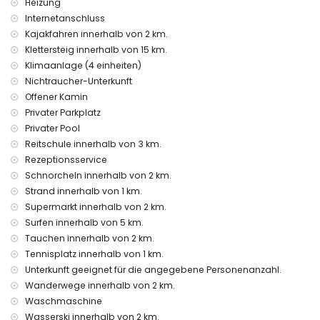
Heizung
Bügeleisen und Bügelbrett
Internetanschluss
Bettwäsche und Handtücher
Kajakfahren innerhalb von 2 km.
Rezeptionsservice und 24-Stunden-Notdienst
Klettersteig innerhalb von 15 km.
Zentralheizung und Klimaanlage
Klimaanlage (4 einheiten)
Einrichtungen und Dienstleistungen gegen Aufpreis
Nichtraucher-Unterkunft
Zustellbett und Kinderbett (auf Anfrage)
Offener Kamin
Privater Parkplatz
Unterhaltungs- und Freizeitmöglichkeiten für Ihren Urlaub
Privater Pool
in Moraira, Costa Blanca
Reitschule innerhalb von 3 km.
Theater, Diskothek und Bar (innerhalb von 1000 Metern vom
Rezeptionsservice
Haus)
Schnorcheln innerhalb von 2 km.
Kino und Promenade (Moraira Meer Spaziergang)
(innerhalb von 5 Kilometern vom Haus)
Strand innerhalb von 1 km.
Supermarkt innerhalb von 2 km.
Sehenswürdigkeiten und Kultur in Moraira, Costa Blanca
Surfen innerhalb von 5 km.
Museum (Teulada Geschichtsmuseum), Kirche (Kirche der
Tauchen innerhalb von 2 km.
Heiligen Katharina), Denkmal (Monument zur Musik),
Tennisplatz innerhalb von 1 km.
architektonisches Bauwerk (Rathaus) und historischer Ort
Unterkunft geeignet für die angegebene Personenanzahl.
(Teulada Historisches Zentrum) (innerhalb von 1000 Metern
Wanderwege innerhalb von 2 km.
von der Unterkunft)
Waschmaschine
Burg (Burg von Moraira) (innerhalb von 5 Kilometern von der
Unterkunft)
Wasserski innerhalb von 2 km.