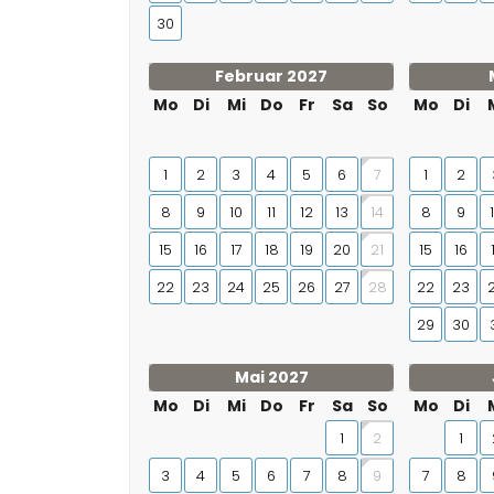
30
Februar 2027
Mo
Di
Mi
Do
Fr
Sa
So
Mo
Di
1
2
3
4
5
6
1
2
7
8
9
10
11
12
13
8
9
14
15
16
17
18
19
20
15
16
21
22
23
24
25
26
27
22
23
28
29
30
Mai 2027
Mo
Di
Mi
Do
Fr
Sa
So
Mo
Di
1
1
2
3
4
5
6
7
8
7
8
9