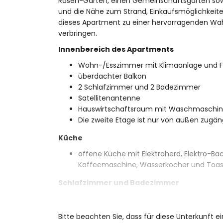
Rasen-Garten, einen Gemeinschaftsgarten sowi
und die Nähe zum Strand, Einkaufsmöglichkeit
dieses Apartment zu einer hervorragenden Wahl
verbringen.
Innenbereich des Apartments
Wohn-/Esszimmer mit Klimaanlage und F
überdachter Balkon
2 Schlafzimmer und 2 Badezimmer
Satellitenantenne
Hauswirtschaftsraum mit Waschmaschi
Die zweite Etage ist nur von außen zugäng
Küche
offene Küche mit Elektroherd, Elektro-Bac
Kaffeemaschine, Wasserkocher und Toas
Schlafzimmer und Badezimmer
Schlafzimmer mit Queensize-Bett (200 x
Schlafzimmer mit 2 Einzelbetten (200 x 
Bitte beachten Sie, dass für diese Unterkunft e
En-Suite-Badezimmer mit Waschbecken,