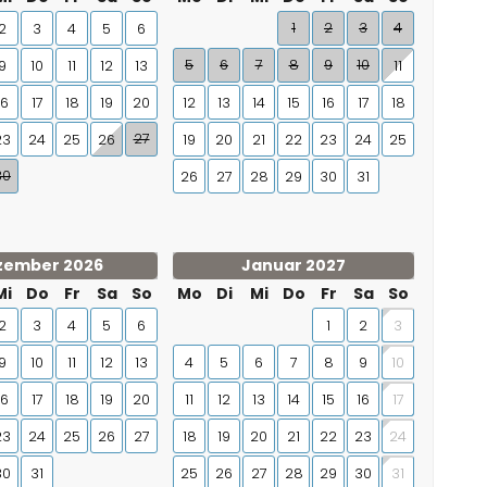
1
2
3
4
2
3
4
5
6
5
6
7
8
9
10
9
10
11
12
13
11
16
17
18
19
20
12
13
14
15
16
17
18
27
23
24
25
26
19
20
21
22
23
24
25
30
26
27
28
29
30
31
zember 2026
Januar 2027
Mi
Do
Fr
Sa
So
Mo
Di
Mi
Do
Fr
Sa
So
2
3
4
5
6
1
2
3
9
10
11
12
13
4
5
6
7
8
9
10
16
17
18
19
20
11
12
13
14
15
16
17
23
24
25
26
27
18
19
20
21
22
23
24
30
31
25
26
27
28
29
30
31