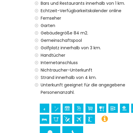
Bars und Restaurants innerhalb von 1 km.
Haustiere sind nicht erlaubt
Das Gebäude, in dem sich die Unterkunft 
Echtzeit-Verfügbarkeitskalender online
Die Unterkunft ist sehr gut für Familien m
Fernseher
Garten
Ausstattungen und Dienstleistungen, die i
Gebäudegröße 84 m2.
Internet (WiFi)
Gemeinschaftspool
Staubsauger sowie Bügeleisen und Bügelb
Golfplatz innerhalb von 3 km.
Bettwäsche und Handtücher
Handtücher
24-Stunden-Notdienst
Internetanschluss
Heizung und Klimaanlage
Nichtraucher-Unterkunft
Ausstattungen und Dienstleistungen gege
Strand innerhalb von 4 km.
Flughafentransfer
Unterkunft geeignet für die angegebene
Kinderbett/Wiege (auf Anfrage)
Personenanzahl.
Unterhaltung und Freizeitaktivitäten für I
Bar (innerhalb von 500 Metern vom Haus
Wasserpark (innerhalb von 10 Kilometern
Sport