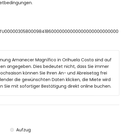
ietbedingungen.
 und WC
 ESFCTU0000030580009841860000000000000000000000000
 und Liegen
ohnung Amanecer Magnífico in Orihuela Costa sind auf
sten angegeben. Dies bedeutet nicht, dass Sie immer
ochsaison können Sie Ihren An- und Abreisetag frei
lender die gewünschten Daten klicken, die Miete wird
2 Kilometern vom Apartment)
ie mit sofortiger Bestätigung direkt online buchen.
b von 4 Kilometern vom Apartment
nnerhalb von 4 Kilometern vom Apartment)
(innerhalb von 50 Kilometern vom Apartment)
ia Corvera (innerhalb von 60 Kilometern vom
us innerhalb von 500 Metern
Aufzug