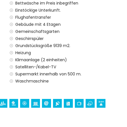
Bettwäsche im Preis inbegriffen
befindet, hat einen Aufzug.
Einstöckige Unterkunft.
it Kindern geeignet.
Flughafentransfer
Gebäude mit 4 Etagen
m Mietpreis des Apartments enthalten sind
Gemeinschaftsgarten
Geschirrspüler
rett
Grundstücksgröße 9139 m2.
Heizung
Klimaanlage (2 einheiten)
Satelliten-/Kabel-TV
n Aufpreis
Supermarkt innerhalb von 500 m.
Waschmaschine
hren Urlaub in Orihuela Costa, Costa Blanca
)
 vom Haus)