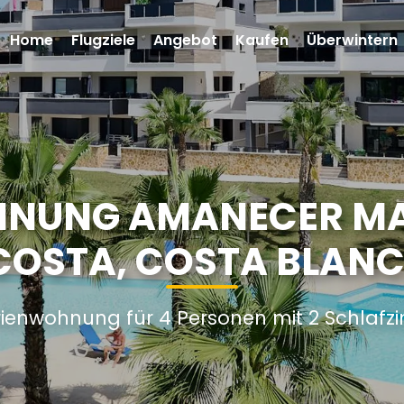
Home
Flugziele
Angebot
Kaufen
Überwintern
NUNG AMANECER MA
COSTA, COSTA BLANC
rienwohnung für 4 Personen mit 2 Schlaf