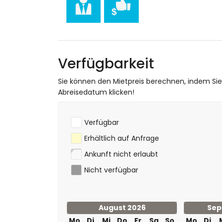
Golf (Villamartin Golf) (innerhalb von 5
Reiten (innerhalb von 10 Kilometern vom
Verfügbarkeit
Sie können den Mietpreis berechnen, indem Si
Abreisedatum klicken!
Verfügbar
Erhältlich auf Anfrage
Ankunft nicht erlaubt
Nicht verfügbar
August 2026
Sep
Mo
Di
Mi
Do
Fr
Sa
So
Mo
Di