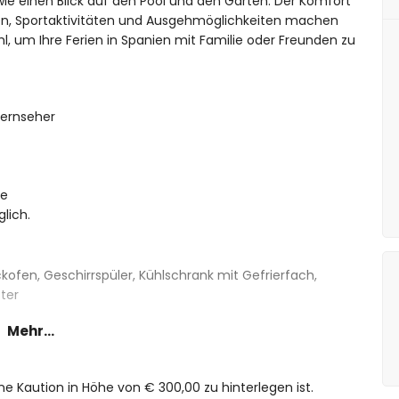
e einen Blick auf den Pool und den Garten. Der Komfort
en, Sportaktivitäten und Ausgehmöglichkeiten machen
, um Ihre Ferien in Spanien mit Familie oder Freunden zu
ernseher
ne
lich.
kofen, Geschirrspüler, Kühlschrank mit Gefrierfach,
ter
Mehr...
 160 cm)
90 cm)
ine Kaution in Höhe von € 300,00 zu hinterlegen ist.
 Dusche, WC und Haartrockner