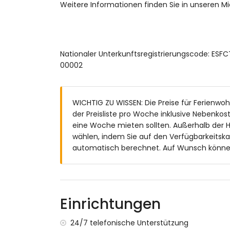
Weitere Informationen finden Sie in unseren M
Badezimmer mit Waschbecken, Dusche
Außenbereich des Apartments
großes Grundstück
Nationaler Unterkunftsregistrierungscode:
Gemeinschaftspool
00002
schöner Rasen-Garten mit Gartenmöbeln
Gemeinschaftlicher Rasen-Garten
Terrasse
Außendusche
WICHTIG ZU WISSEN: Die Preise für Ferienw
Außensitzbereich
der Preisliste pro Woche inklusive Nebenko
eine Woche mieten sollten. Außerhalb der H
Weitere Informationen
wählen, indem Sie auf den Verfügbarkeitska
nächste Stadt: La Zenia (innerhalb von 
automatisch berechnet. Auf Wunsch können S
nächster Flussufer oder Strand innerhal
nächster Strand: Playa Cala la Mosca (i
nächster Flughafen: Flughafen Alicante 
zweitnächster Flughafen: Flughafen Murc
Einrichtungen
Apartment)
öffentliche Verkehrsmittel in der Nähe: B
24/7 telefonische Unterstützung
Rauchen nicht erlaubt