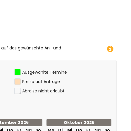
 Kilometern vom Apartment)
 Apartment)
e auf das gewünschte An- und
Ausgewählte Termine
Preise auf Anfrage
Abreise nicht erlaubt
tember 2026
Oktober 2026
Mi
Do
Fr
Sa
So
Mo
Di
Mi
Do
Fr
Sa
So