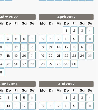
März 2027
April 2027
Mi
Do
Fr
Sa
So
Mo
Di
Mi
Do
Fr
Sa
So
1
2
3
4
3
4
5
6
5
6
7
8
9
10
7
11
10
11
12
13
12
13
14
15
16
17
14
18
17
18
19
20
19
20
21
22
23
24
21
25
24
25
26
27
26
27
28
29
30
28
31
Juni 2027
Juli 2027
Mi
Do
Fr
Sa
So
Mo
Di
Mi
Do
Fr
Sa
So
2
3
4
5
1
2
3
6
4
9
10
11
12
5
6
7
8
9
10
13
11