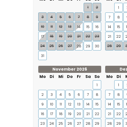
1
2
1
3
4
5
6
7
8
9
7
8
10
11
12
13
14
15
16
14
15
18
19
20
21
22
23
17
21
22
24
25
26
27
28
29
28
29
30
31
November 2026
De
Mo
Di
Mi
Do
Fr
Sa
So
Mo
Di
1
1
2
3
4
5
6
7
8
7
8
9
10
11
12
13
14
15
14
15
16
17
18
19
20
21
22
21
22
23
24
25
26
27
28
29
28
29