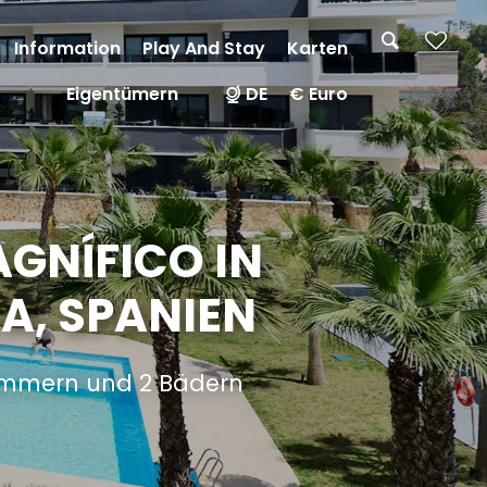
Information
Play And Stay
Karten
Eigentümern
DE
€ Euro
GNÍFICO IN
A, SPANIEN
zimmern und 2 Bädern